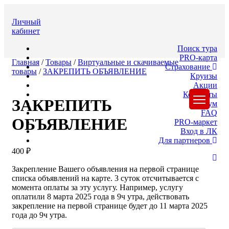
Перейти
к
Личный
содержимому
кабинет
Перейти
к
Поиск тура
содержимому
PRO-карта
Главная
/
Товары
/
Виртуальные и скачиваемые
Страхование
товары
/
ЗАКРЕПИТЬ ОБЪЯВЛЕНИЕ
Круизы
Акции
Контакты
ЗАКРЕПИТЬ
Кнопка
Форум
Открыт
FAQ
ОБЪЯВЛЕНИЕ
PRO-маркет
Вход в ЛК
Для партнеров
400
₽
кн
зак
Закрепление Вашего объявления на первой странице
списка объявлений на карте. 3 суток отсчитывается с
момента оплаты за эту услугу. Например, услугу
оплатили 8 марта 2025 года в 9ч утра, действовать
закрепление на первой странице будет до 11 марта 2025
года до 9ч утра.